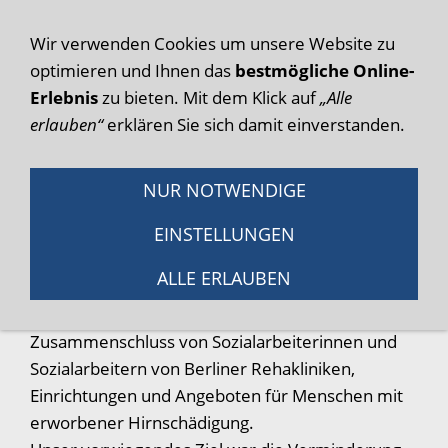
Wir verwenden Cookies um unsere Website zu
Navigation einblenden
optimieren und Ihnen das
bestmögliche Online-
Erlebnis
zu bieten. Mit dem Klick auf
„Alle
Über uns
erlauben“
erklären Sie sich damit einverstanden.
Willkommen beim „Berliner Wegweiser für
NUR NOTWENDIGE
Menschen mit erworbener Hirnschädigung“
zusammengestellt vom „Berliner Arbeitskreis
EINSTELLUNGEN
MeH“ und
tettricks.de
.
ALLE ERLAUBEN
Der Arbeitskreis MeH traf sich von 2014 bis 2020
dreimal im Jahr. Er war ein informeller
Zusammenschluss von Sozialarbeiterinnen und
Sozialarbeitern von Berliner Rehakliniken,
Einrichtungen und Angeboten für Menschen mit
erworbener Hirnschädigung.